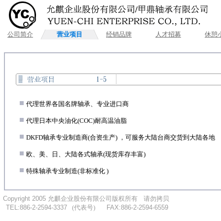
公司简介
营业项目
经销品牌
人才招募
休憩
.
代理世界各国名牌轴承、专业进口商
.
代理日本中央油化(COC)耐高温油脂
.
DKFD轴承专业制造商(合资生产) ，可服务大陆台商交货到大陆各地
.
欧、美、日、大陆各式轴承(现货库存丰富)
.
特殊轴承专业制造(非标准化 )
..
Copyright 2005
允麒企业股份有限公司版权所有
....
请勿拷贝
...
TEL:886-2-2594-3337
.
..
(代表号)
.
.....
FAX:886-2-2594-6559