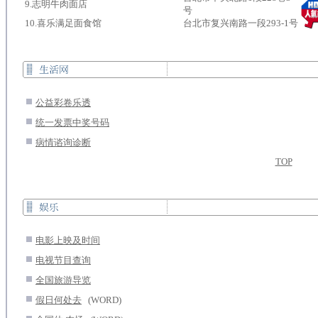
9.志明牛肉面店
号
10.喜乐满足面食馆
台北市复兴南路一段293-1号
.
公益彩卷乐透
.
统一发票中奖号码
.
病情谘询诊断
TOP
.
电影上映及时间
.
电视节目查询
.
全国旅游导览
.
假日何处去
...
(WORD)