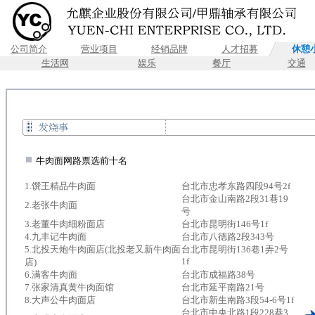
公司简介
营业项目
经销品牌
人才招募
休憩
生活网
娱乐
餐厅
交通
.
牛肉面网路票选前十名
1.馔王精品牛肉面
台北市忠孝东路四段94号2f
台北市金山南路2段31巷19
2.老张牛肉面
号
3.老董牛肉细粉面店
台北市昆明街146号1f
4.九丰记牛肉面
台北市八德路2段343号
5.北投天炮牛肉面店(北投老又新牛肉面
台北市昆明街136巷1弄2号
1f
店)
6.满客牛肉面
台北市成福路38号
7.张家清真黄牛肉面馆
台北市延平南路21号
8.大声公牛肉面店
台北市新生南路3段54-6号1f
台北市中央北路1段228巷3