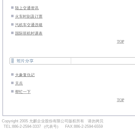
.
陆上交通资讯
.
火车时刻及订票
.
汽机车交通违规
.
国际班机时课表
TOP
.
大象复仇记
.
天兵
.
帮忙一下
TOP
..
Copyright 2005
允麒企业股份有限公司版权所有
....
请勿拷贝
...
TEL:886-2-2594-3337
.
..
(代表号)
.
.....
FAX:886-2-2594-6559