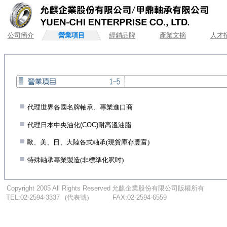
公司簡介
營業項目
經銷品牌
產業文摘
人才
.
代理世界各國名牌軸承、專業進口商
.
代理日本中央油化
(COC)
耐高溫油脂
.
歐、美、日、大陸各式軸承
(
現貨庫存豐富)
.
特殊軸承專業製造(非標準化呎吋)
...
.
Copyright 2005 All Rights Reserved
允麒企業股份有限公司版權所有
...
TEL:02-2594-3337
.
..
(代表號)
.
...........
FAX:02-2594-6559