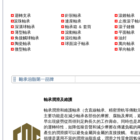
迴轉支承
針狀軸承
滾錐軸承
滾珠軸承
連座軸承
止推滾子軸
深溝球軸承
軸承箱 ＆ 套筒
滾子鏈條
薄型軸承
滾動軸承
平面軸承
角接觸球軸承
滾柱軸承
油封
陶瓷軸承
球面滾子軸承
萬向軸承
微型軸承
單向軸承
軸承潤滑及維護
軸承潤滑和維護軸承（含直線軸承、精密滑軌等傳動
主要功能是在減少軸承各部份的摩擦、腐蝕及摩耗，
早出現疲勞從而得到足夠長久的工作壽命。同時也是
的運轉特性，如降低噪音聲和減少摩擦在傳遞負載的
產生的潤滑膜可以避免金屬與金屬的直接接觸。 有超過
損壞是選用不當的潤滑油脂造成，潤滑之性質會因氧