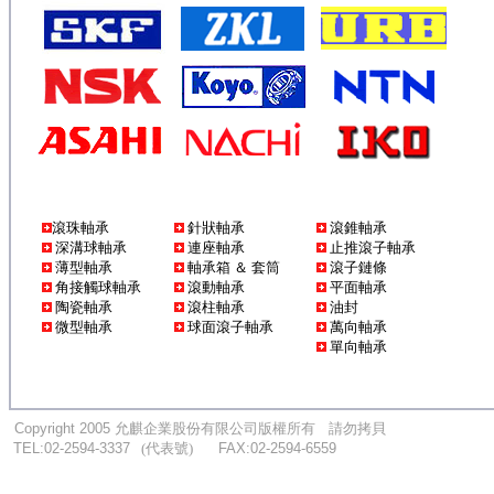
滾珠軸承
針狀軸承
滾錐軸承
深溝球軸承
連座軸承
止推滾子軸承
薄型軸承
軸承箱 ＆ 套筒
滾子鏈條
角接觸球軸承
滾動軸承
平面軸承
陶瓷軸承
滾柱軸承
油封
微型軸承
球面滾子軸承
萬向軸承
單向軸承
...
.
Copyright 2005
允麒企業股份有限公司版權所有
....
請勿拷貝
...
TEL:02-2594-3337
.
..
(代表號)
.
.....
FAX:02-2594-6559