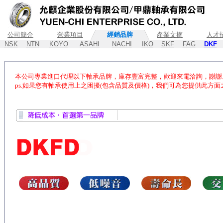
公司簡介
營業項目
經銷品牌
產業文摘
人才
NSK
NTN
KOYO
ASAHI
NACHI
IKO
SKF
FAG
DKF
本公司專業進口代理以下軸承品牌，庫存豐富完整，歡迎來電洽詢，謝謝
ps.如果您有軸承使用上之困擾(包含品質及價格)，我們可為您提供此方