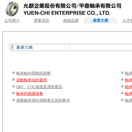
公司簡介
營業項目
經銷品牌
產業文摘
人才
.
軸承軸向間隙的調整
.
軸
.
滾動軸承油的選用
.
軸
.
DKF、COC維護及潤滑產品
.
軸
.
軸承的維護保養
.
軸
.
測量軸承徑向游隙應注意的事項
.
軸