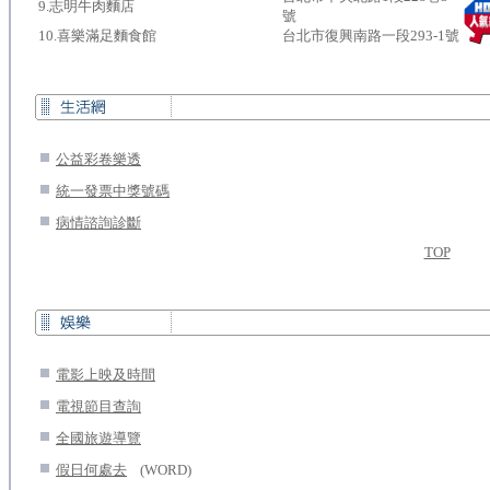
9.志明牛肉麵店
號
10.喜樂滿足麵食館
台北市復興南路一段293-1號
.
公益彩卷樂透
.
統一發票中獎號碼
.
病情諮詢診斷
TOP
.
電影上映及時間
.
電視節目查詢
.
全國旅遊導覽
.
...
假日何處去
(WORD)