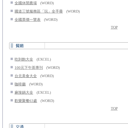
.
...
全國休閒農場
(WORD)
.
...
國道三號服務區「玩」全手冊
(WORD)
.
...
全國票價一覽表
(WORD)
TOP
.
...
吃到飽大全
(EXCEL)
.
...
100元下午茶專刊
(WORD)
.
...
台北美食大全
(WORD)
.
...
咖啡廳
(WORD)
.
...
麻辣鍋大全
(EXCEL)
.
...
歡樂聚餐63處
(WORD)
TOP