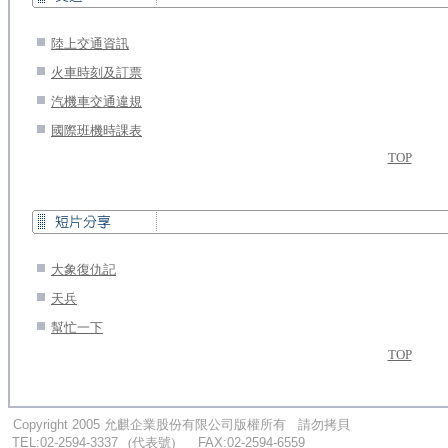
.
陸上交通資訊
.
火車時刻及訂票
.
汽機車交通違規
.
國際班機時課表
TOP
.
大象復仇記
.
天兵
.
幫忙一下
TOP
...
.
Copyright 2005
允麒企業股份有限公司版權所有
....
請勿拷貝
...
TEL:02-2594-3337
.
..
(代表號)
.
.....
FAX:02-2594-6559