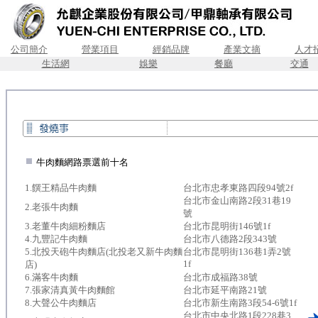
公司簡介
營業項目
經銷品牌
產業文摘
人才
生活網
娛樂
餐廳
交通
.
牛肉麵網路票選前十名
1.饌王精品牛肉麵
台北市忠孝東路四段94號2f
台北市金山南路2段31巷19
2.老張牛肉麵
號
3.老董牛肉細粉麵店
台北市昆明街146號1f
4.九豐記牛肉麵
台北市八德路2段343號
5.北投天砲牛肉麵店(北投老又新牛肉麵
台北市昆明街136巷1弄2號
1f
店)
6.滿客牛肉麵
台北市成福路38號
7.張家清真黃牛肉麵館
台北市延平南路21號
8.大聲公牛肉麵店
台北市新生南路3段54-6號1f
台北市中央北路1段228巷3